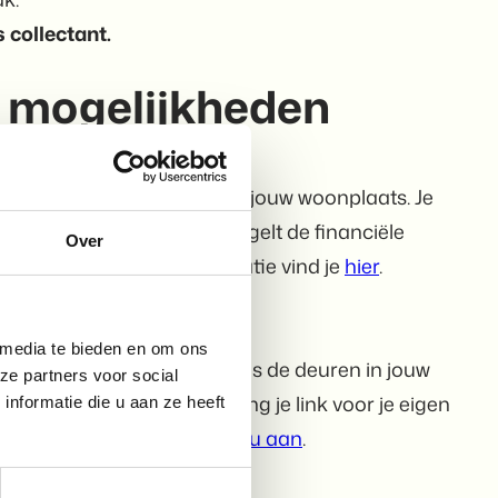
 collectant.
 mogelijkheden
organiseer je de collecte in jouw woonplaats. Je
, verdeelt materialen en regelt de financiële
Over
geen collecte. Meer informatie vind je
hier
.
 media te bieden en om ons
dens de MS Collecteweek langs de deuren in jouw
ze partners voor social
veel tijd je inzet. Ook ontvang je link voor je eigen
nformatie die u aan ze heeft
Jouw bijdrage telt.
Meld je nu aan
.