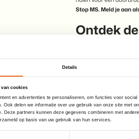
Stop MS. Meld je aan als
Ontdek de
Collecte coördinator
Als collecte coördinator 
ondersteunt collectanten
Details
afhandeling. Zonder jou 
 van cookies
Collectant
ent en advertenties te personaliseren, om functies voor social
Als collectant ga je tij
. Ook delen we informatie over uw gebruik van onze site met on
buurt. Je bepaalt zelf hoe
e. Deze partners kunnen deze gegevens combineren met andere i
erzameld op basis van uw gebruik van hun services.
mobiele collectepagina. 