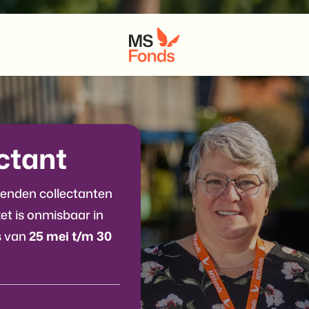
ectant
izenden collectanten
et is onmisbaar in
s van
25 mei t/m 30