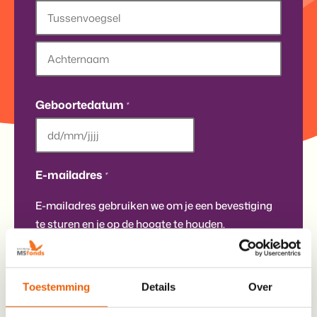
Voornaam
Tussenvoegsel
Achternaam
Geboortedatum
*
DD
slash
E-mailadres
*
MM
E-mailadres gebruiken we om je een bevestiging
slash
te sturen en je op de hoogte te houden.
YYYY
Toestemming
Details
Over
Enter Email