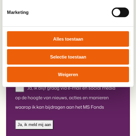
Toevoeging
Marketing
Straat
Stad
Alles toestaan
In welk gebied wil je coördinator worden?
*
Selectie toestaan
Weigeren
Nieuwsbrief
Ja, ik blijf graag via e-mail en social media
op de hoogte van nieuws, acties en manieren
waarop ik kan bijdragen aan het MS Fonds