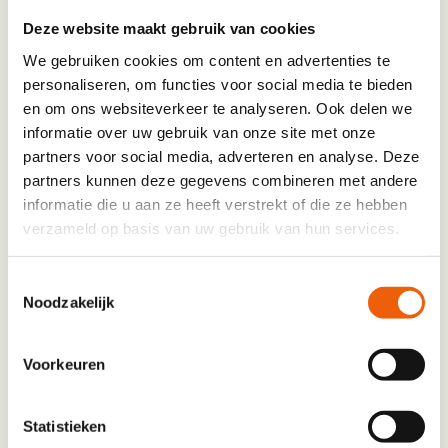
Deze website maakt gebruik van cookies
Confirm Email
We gebruiken cookies om content en advertenties te
personaliseren, om functies voor social media te bieden
Wij hebben een telefoonnummer nodig om
en om ons websiteverkeer te analyseren. Ook delen we
contact met je op te nemen. Maak je gebruik
informatie over uw gebruik van onze site met onze
van een mobiel – of vastnummer?*
*
partners voor social media, adverteren en analyse. Deze
Mobielnummer
partners kunnen deze gegevens combineren met andere
informatie die u aan ze heeft verstrekt of die ze hebben
Vastnummer
verzameld op basis van uw gebruik van hun services.
Adres
*
Toestemmingsselectie
Noodzakelijk
Postcode
Voorkeuren
Huisnummer
Statistieken