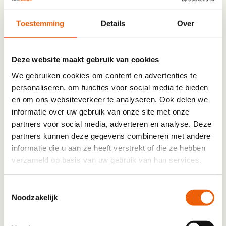
MM
te krijgen van de leeftijd van onze achterban, en
slash
om je te kunnen feliciteren met je verjaardag.
Toestemming
Details
Over
JJJJ
E-mailadres
*
Deze website maakt gebruik van cookies
We gebruiken cookies om content en advertenties te
E-mailadres invoeren
personaliseren, om functies voor social media te bieden
en om ons websiteverkeer te analyseren. Ook delen we
informatie over uw gebruik van onze site met onze
partners voor social media, adverteren en analyse. Deze
E-mailadres bevestigen
partners kunnen deze gegevens combineren met andere
informatie die u aan ze heeft verstrekt of die ze hebben
E-mailadres gebruiken we om je de digitale
verzameld op basis van uw gebruik van hun services.
werkgids toe te sturen en je verder op de hoogte
te houden over MS en werk.
Toestemmingsselectie
Noodzakelijk
Nieuwsbrief
Ja, ik blijf graag via e-mail en social media
Algemeen
op de hoogte van nieuws, acties en manieren