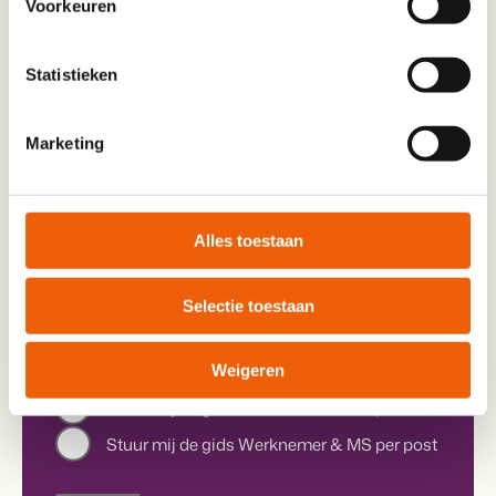
Voorkeuren
waarop ik kan bijdragen aan het MS Fonds
Statistieken
Telefoon
Marketing
Contact
Ja, het MS Fonds mag mij (max. 1-2 keer per
TM
Alles toestaan
jaar) bellen over hun activiteiten, werkzaamheden
voor een toekomst zonder MS en hoe ik daaraan
Selectie toestaan
kan bijdragen.
Aanvraag gids
*
Weigeren
Stuur mij de gids Werknemer & MS per mail
Stuur mij de gids Werknemer & MS per post