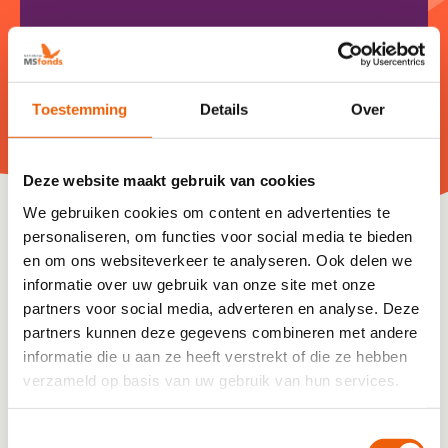
Persoonlijke gegevens
Geslacht
De heer
Mevrouw
*
Toestemming
Details
Over
Naam
*
Deze website maakt gebruik van cookies
We gebruiken cookies om content en advertenties te
First
personaliseren, om functies voor social media te bieden
en om ons websiteverkeer te analyseren. Ook delen we
informatie over uw gebruik van onze site met onze
Tussenvoegsel
partners voor social media, adverteren en analyse. Deze
partners kunnen deze gegevens combineren met andere
Last
informatie die u aan ze heeft verstrekt of die ze hebben
E-mailadres
*
verzameld op basis van uw gebruik van hun services.
Toestemmingsselectie