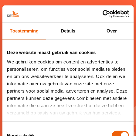
Toestemming
Details
Over
Deze website maakt gebruik van cookies
Bedankt voor jouw
We gebruiken cookies om content en advertenties te
donatie
personaliseren, om functies voor social media te bieden
en om ons websiteverkeer te analyseren. Ook delen we
informatie over uw gebruik van onze site met onze
Dank je wel voor jouw donatie aan het
partners voor social media, adverteren en analyse. Deze
Nationaal MS Fonds. Met jouw steun
partners kunnen deze gegevens combineren met andere
informatie die u aan ze heeft verstrekt of die ze hebben
kunnen we ons blijven inzetten voor die
verzameld op basis van uw gebruik van hun services.
ene droom: een toekomst zonder MS.
Toestemmingsselectie
Noodzakelijk