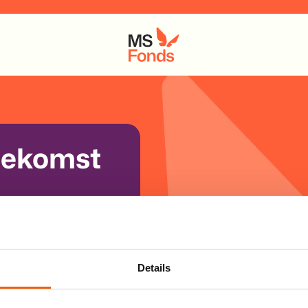
oekomst
re dag krijgt
is MS de
meest
estaan medicijnen
Details
ing voor MS is
eren: een toekomst