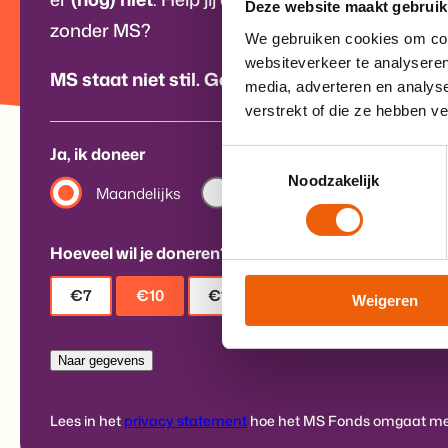
Deze website maakt gebruik
zonder MS?
We gebruiken cookies om cont
websiteverkeer te analyseren
MS staat niet stil. Geef eenmalig of word dona
media, adverteren en analys
verstrekt of die ze hebben v
Ja, ik doneer
Toestemmingsselectie
Noodzakelijk
Maandelijks
Jaarlijks
Eenmalig
Hoeveel wil je doneren?
€7
€10
€15
Anders
Weigeren
Lees in het
privacy statement
hoe het MS Fonds omgaat met