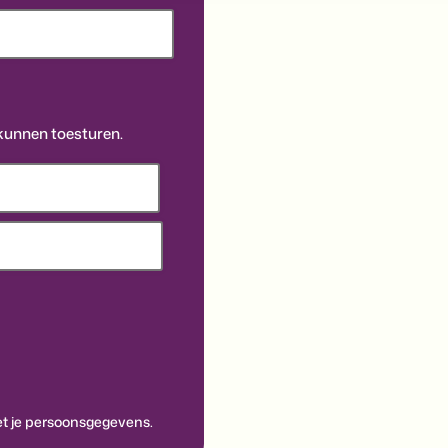
kunnen toesturen.
 je persoonsgegevens.