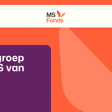
 groep
S van