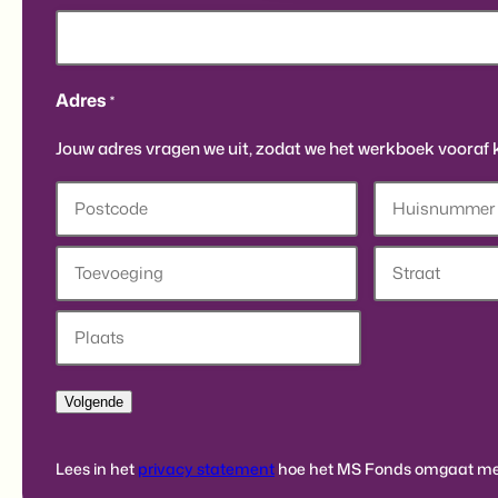
Adres
*
Jouw adres vragen we uit, zodat we het werkboek vooraf 
Postcode
Huisnummer
Toevoeging
Straat
Stad
Lees in het
privacy statement
hoe het MS Fonds omgaat met