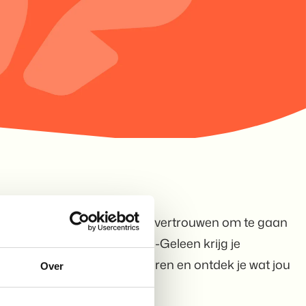
 met meer rust, energie en vertrouwen om te gaan
S. In deze groep in Sittard-Geleen krijg je
eel je ervaringen met anderen en ontdek je wat jou
Over
jgen op je dagelijks leven.