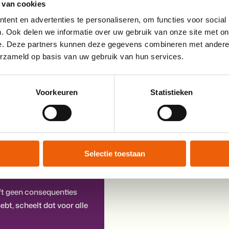
 van cookies
Meld je aan en ontdek w
ent en advertenties te personaliseren, om functies voor social
. Ook delen we informatie over uw gebruik van onze site met on
e. Deze partners kunnen deze gegevens combineren met andere i
erzameld op basis van uw gebruik van hun services.
Voorkeuren
Statistieken
 dit nodig is, contact
Selectie toestaan
eft geen consequenties
ebt, scheelt dat voor alle