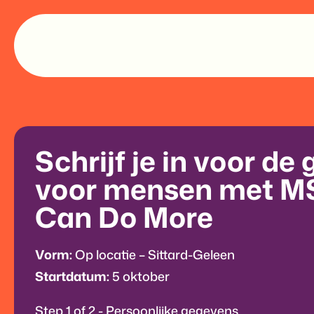
Schrijf je in voor de
voor mensen met M
Can Do More
Vorm:
Op locatie – Sittard-Geleen
Startdatum:
5 oktober
Step
1
of
2
- Persoonlijke gegevens