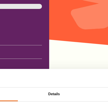
Can Do More helpt je om
met de uitdagingen van M
praktische handvatten, d
Details
helpt om meer grip te kri
chternaam