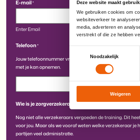
E-mail
Deze website maakt gebruik
*
We gebruiken cookies om cont
websiteverkeer te analyseren
media, adverteren en analys
Enter Email
Confirm Email
verstrekt of die ze hebben v
Telefoon
*
Toestemmingsselectie
Noodzakelijk
Jouw telefoonnummer vragen we uit, zodat een trainer, als
met je kan opnemen.
Weigeren
Wie is je zorgverzekeraar?
*
Nog niet alle verzekeraars vergoeden de training. Dit he
voor jou. Maar als we vooraf weten welke verzekeraar je h
partijen veel administratie.