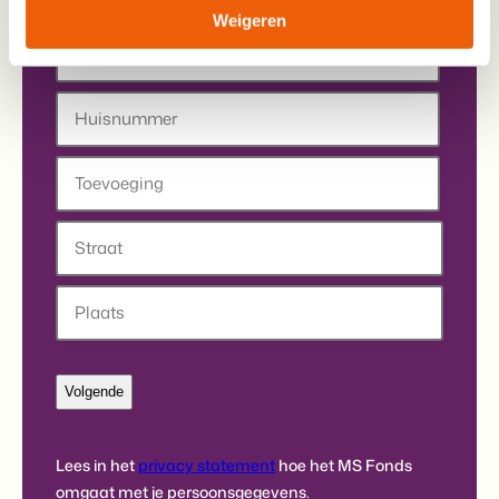
Weigeren
Postcode
Huisnummer
Toevoeging
Straat
Stad
Lees in het
privacy statement
hoe het MS Fonds
omgaat met je persoonsgegevens.