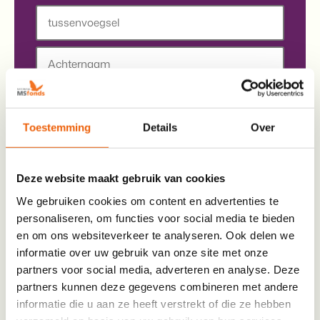
Voornaam
Tussenvoegsel
Achternaam
E-mail
*
Toestemming
Details
Over
Enter Email
Deze website maakt gebruik van cookies
We gebruiken cookies om content en advertenties te
personaliseren, om functies voor social media te bieden
Confirm Email
en om ons websiteverkeer te analyseren. Ook delen we
informatie over uw gebruik van onze site met onze
Telefoon
*
partners voor social media, adverteren en analyse. Deze
partners kunnen deze gegevens combineren met andere
Jouw telefoonnummer vragen we uit, zodat een
informatie die u aan ze heeft verstrekt of die ze hebben
trainer, als dit nodig is, contact met je kan